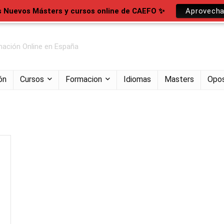
s Nuevos Másters y cursos online de CAEFO ✨
Aprovecha
ación Online en España
ón
Cursos
Formacion
Idiomas
Masters
Opos