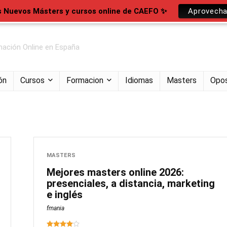
s Nuevos Másters y cursos online de CAEFO ✨
Aprovecha
ación Online en España
ón
Cursos
Formacion
Idiomas
Masters
Opos
MASTERS
Mejores masters online 2026:
presenciales, a distancia, marketing
e inglés
fmania