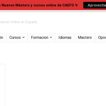
s Nuevos Másters y cursos online de CAEFO ✨
Aprovecha
ación Online en España
ón
Cursos
Formacion
Idiomas
Masters
Opos