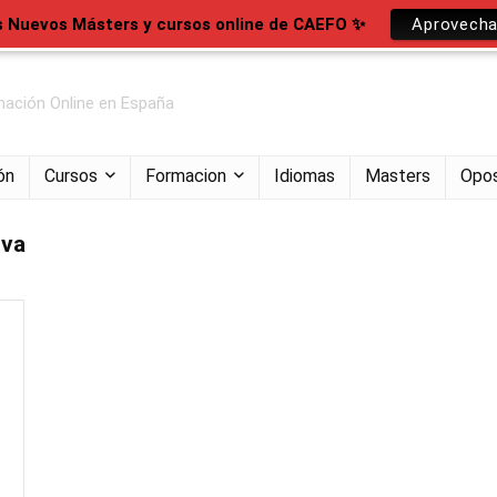
s Nuevos Másters y cursos online de CAEFO ✨
Aprovecha
ación Online en España
ón
Cursos
Formacion
Idiomas
Masters
Opos
iva