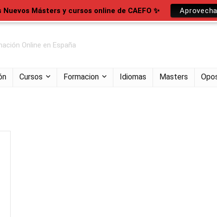
s Nuevos Másters y cursos online de CAEFO ✨
Aprovecha
ación Online en España
ón
Cursos
Formacion
Idiomas
Masters
Opos