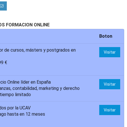
OS FORMACION ONLINE
Boton
r de cursos, másters y postgrados en
Visitar
99 €
io Online líder en España
Visitar
anzas, contabilidad, marketing y derecho
tiempo limitado
dos por la UCAV
Visitar
ago hasta en 12 meses