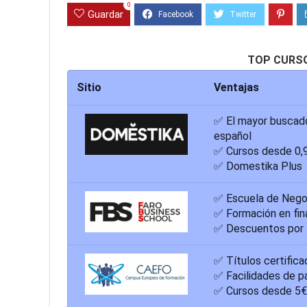
0
Guardar
TOP CURS
Sitio
Ventajas
✅ El mayor buscado
español
✅ Cursos desde 0,
✅ Domestika Plus
✅ Escuela de Negoc
✅ Formación en fin
✅ Descuentos por 
✅ Títulos certifica
✅ Facilidades de p
✅ Cursos desde 5€