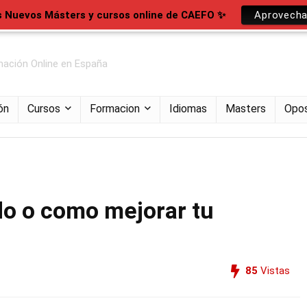
s Nuevos Másters y cursos online de CAEFO ✨
Aprovecha
ación Online en España
ón
Cursos
Formacion
Idiomas
Masters
Opos
o o como mejorar tu
85
Vistas