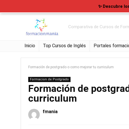
✨ Descubre lo
Comparativa de Cursos de Form
Inicio
Top Cursos de Inglés
Portales formaci
Formación de postgrado o como mejorar tu curriculum
Formacion de Postgrado
Formación de postgrad
curriculum
fmania