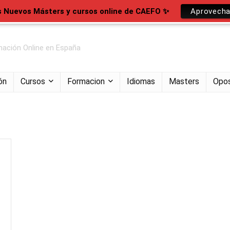
s Nuevos Másters y cursos online de CAEFO ✨
Aprovecha
ación Online en España
ón
Cursos
Formacion
Idiomas
Masters
Opos