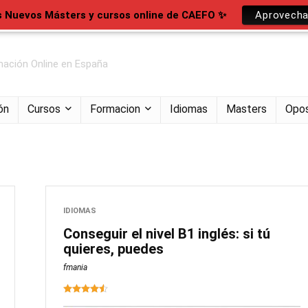
s Nuevos Másters y cursos online de CAEFO ✨
Aprovecha
ación Online en España
ón
Cursos
Formacion
Idiomas
Masters
Opos
IDIOMAS
Conseguir el nivel B1 inglés: si tú
quieres, puedes
fmania