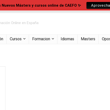
s Nuevos Másters y cursos online de CAEFO ✨
Aprovecha
ación Online en España
ón
Cursos
Formacion
Idiomas
Masters
Opos