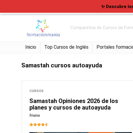
✨ Descubre lo
Comparativa de Cursos de Form
Inicio
Top Cursos de Inglés
Portales formaci
Samastah cursos autoayuda
CURSOS
Samastah Opiniones 2026 de los
planes y cursos de autoayuda
fmania